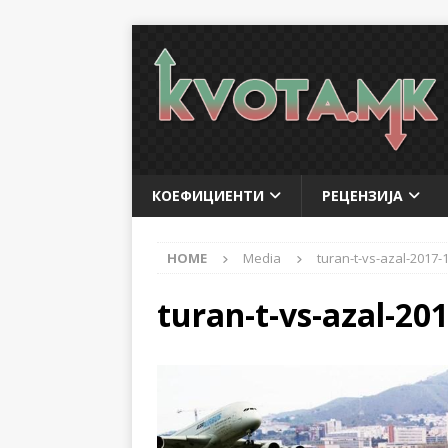
КОЕФИЦИЕНТИ
РЕЦЕНЗИЈА
HOME
Media
turan-t-vs-azal-2017-
turan-t-vs-azal-20