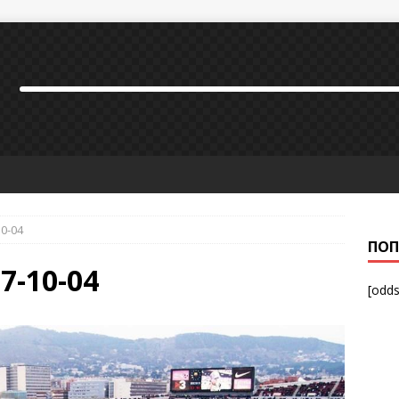
10-04
ПОП
17-10-04
[odds