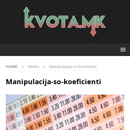
HOME
Media
Manipulacija-so-koeficienti
Manipulacija-so-koeficienti