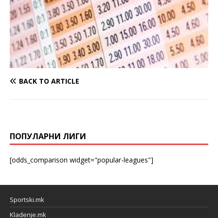
BACK TO ARTICLE
ПОПУЛАРНИ ЛИГИ
[odds_comparison widget="popular-leagues"]
Sportski.mk
Kladenje.mk