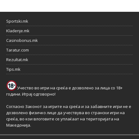
Sportski.mk
Kladenje.mk
Casinobonus.mk
Taratur.com
Rezultat.mk
Tips.mk
Учество во игри на среќа е дозволено за лица со 18+
години. Играј одговорно!
Согласно Законот за игрите на среќа и за забавните игри не е
дозволено физичко лице да учествува во странски игри на
среќа, во кои влоговите се уплаќаат на територијата на
Македонија.