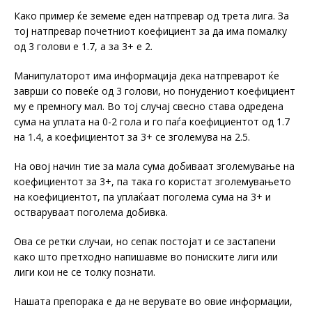
Како пример ќе земеме еден натпревар од трета лига. За
тој натпревар почетниот коефициент за да има помалку
од 3 голови е 1.7, а за 3+ е 2.
Манипулаторот има информација дека натпреварот ќе
заврши со повеќе од 3 голови, но понудениот коефициент
му е премногу мал. Во тој случај свесно става одредена
сума на уплата на 0-2 гола и го паѓа коефициентот од 1.7
на 1.4, а коефициентот за 3+ се зголемува на 2.5.
На овој начин тие за мала сума добиваат зголемување на
коефициентот за 3+, па така го користат зголемувањето
на коефициентот, па уплаќаат поголема сума на 3+ и
остваруваат поголема добивка.
Ова се ретки случаи, но сепак постојат и се застапени
како што претходно напишавме во пониските лиги или
лиги кои не се толку познати.
Нашата препорака е да не верувате во овие информации,