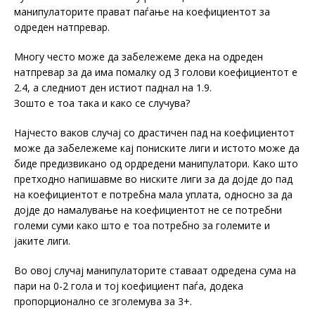
манипулаторите прават паѓање на коефициентот за
одреден натпревар.
Многу често може да забележеме дека на одреден
натпревар за да има помалку од 3 голови коефициентот е
2.4, а следниот ден истиот паднал на 1.9.
Зошто е тоа така и како се случува?
Најчесто ваков случај со драстичен пад на коефициентот
може да забележеме кај пониските лиги и истото може да
биде предизвикано од ордредени манипулатори. Како што
претходно напишавме во ниските лиги за да дојде до пад
на коефициентот е потребна мала уплата, односно за да
дојде до намалување на коефициентот не се потребни
големи суми како што е тоа потребно за големите и
јаките лиги.
Во овој случај манипулаторите ставаат одредена сума на
пари на 0-2 гола и тој коефициент паѓа, додека
пропорционално се зголемува за 3+.