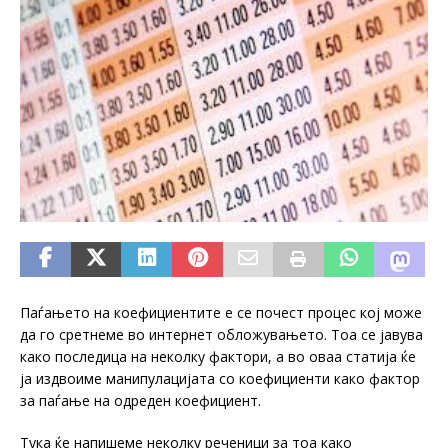
Паѓањето на коефициентите е се почест процес кој може
да го сретнеме во интернет обложувањето. Тоа се јавува
како последица на неколку фактори, а во оваа статија ќе
ја издвоиме манипулацијата со коефициенти како фактор
за паѓање на одреден коефициент.
Тука ќе напишеме неколку реченици за тоа како