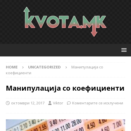
HOME
UNCATEGORIZED
Манипулација со
коефициенти
Манипулација со коефициенти
октомври 12, 2017
Viktor
Коментарите се исклучени