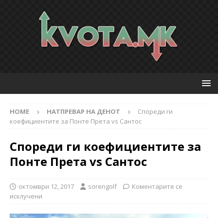
HOME
НАТПРЕВАР НА ДЕНОТ
Спореди ги
коефициентите за Понте Прета vs Сантос
Спореди ги коефициентите за
Понте Прета vs Сантос
октомври 12, 2017
sorengolf
Коментарите се
исклучени