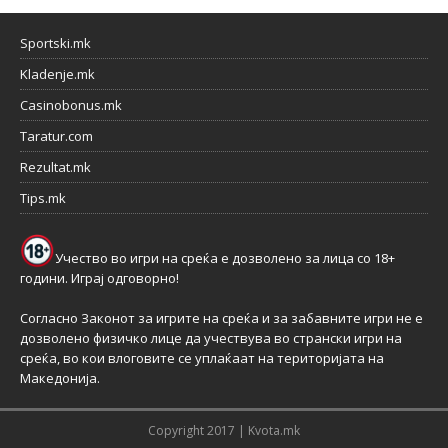
Sportski.mk
Kladenje.mk
Casinobonus.mk
Taratur.com
Rezultat.mk
Tips.mk
Учество во игри на среќа е дозволено за лица со 18+
години. Играј одговорно!
Согласно Законот за игрите на среќа и за забавните игри не е
дозволено физичко лице да учествува во странски игри на
среќа, во кои влоговите се уплаќаат на територијата на
Македонија.
Copyright 2017 | Kvota.mk