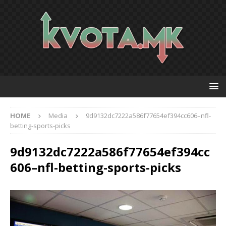
HOME
Media
9d9132dc7222a586f77654ef394cc606–nfl-
betting-sports-picks
9d9132dc7222a586f77654ef394cc
606–nfl-betting-sports-picks