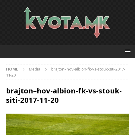
HOME
Media
brajton–hov-albion-fk-vs-stouk-siti-2017-
11-20
brajton–hov-albion-fk-vs-stouk-
siti-2017-11-20