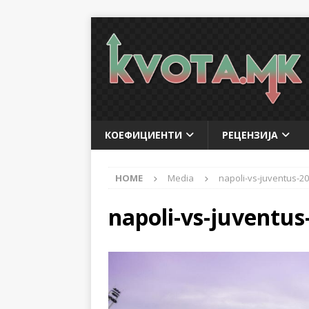
КОЕФИЦИЕНТИ
РЕЦЕНЗИЈА
HOME
Media
napoli-vs-juventus-2
napoli-vs-juventus