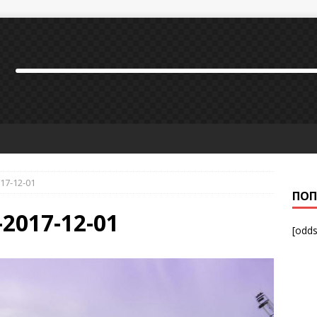
017-12-01
ПОП
-2017-12-01
[odds