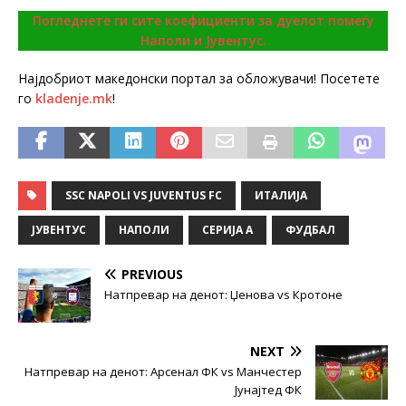
Погледнете ги сите коефициенти за дуелот помеѓу
Наполи и Јувентус.
Најдобриот македонски портал за обложувачи! Посетете
го
kladenje.mk
!
SSC NAPOLI VS JUVENTUS FC
ИТАЛИЈА
ЈУВЕНТУС
НАПОЛИ
СЕРИЈА А
ФУДБАЛ
PREVIOUS
Натпревар на денот: Џенова vs Кротоне
NEXT
Натпревар на денот: Арсенал ФК vs Манчестер
Јунајтед ФК