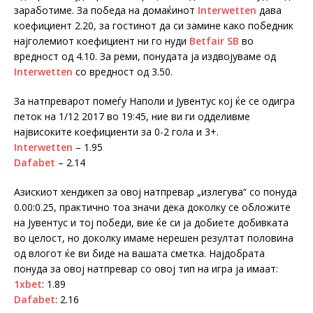
заработиме. За победа на домаќинот
Interwetten
дава
коефициент 2.20, за гостинот да си замине како победник
најголемиот коефициент ни го нуди
Betfair SB
во
вредност од 4.10. За реми, понудата ја издвојуваме од
Interwetten
со вредност од 3.50.
За натпреварот помеѓу Наполи и Јувентус кој ќе се одигра
петок на 1/12 2017 во 19:45, ние ви ги одделивме
највисоките коефициенти за 0-2 гола и 3+.
Interwetten
– 1.95
Dafabet
– 2.14
Азискиот хендикеп за овој натпревар „излегува“ со понуда
0.00:0.25, практично тоа значи дека доколку се обложите
на Јувентус и тој победи, вие ќе си ја добиете добивката
во целост, но доколку имаме нерешен резултат половина
од влогот ќе ви биде на вашата сметка. Најдобрата
понуда за овој натпревар со овој тип на игра ја имаат:
1xbet
: 1.89
Dafabet
: 2.16