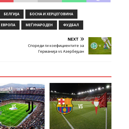
БЕЛГИЈА
БОСНА И ХЕРЦЕГОВИНА
 ЕВРОПА
МЕЃУНАРОДЕН
ФУДБАЛ
NEXT
Спореди ги коефициентите за
Германија vs Азербејџан