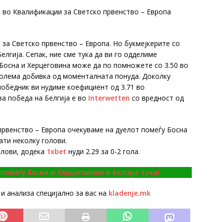
т во Квалификации за Светско првенство – Европа
за Светско првенство – Европа. Но букмејкерите со
лгија. Сепак, ние сме тука да ви го одделиме
 Босна и Херцеговина може да по помножете со 3.50 во
голема добивка од моменталната понуда. Доколку
победник ви нудиме коефициент од 3.71 во
за победа на Белгија е во
Interwetten
со вредност од
првенство – Европа очекуваме на дуелот помеѓу Босна
ати неколку голови.
голови, додека
1xbet
нуди 2.29 за 0-2 гола.
омеѓу Босна и Херцеговина и Белгија тука!
и анализа специјално за вас на
kladenje.mk