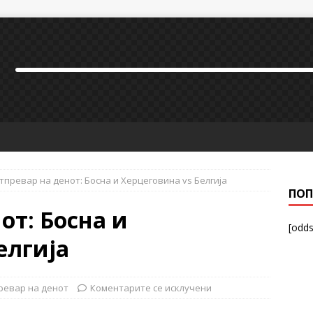
тпревар на денот: Босна и Херцеговина vs Белгија
ПОП
от: Босна и
[odds
елгија
ревар на денот
Коментарите се исклучени