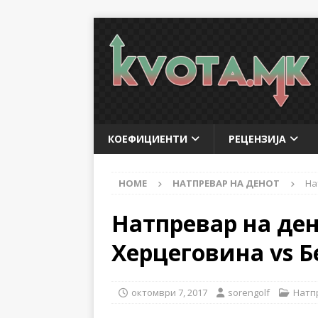
КОЕФИЦИЕНТИ
РЕЦЕНЗИЈА
HOME
НАТПРЕВАР НА ДЕНОТ
На
Натпревар на ден
Херцеговина vs Б
октомври 7, 2017
sorengolf
Натп