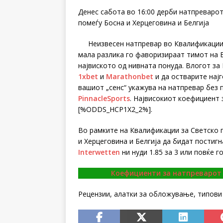
Денес сабота во 16:00 дерби натпреваро
помеѓу Босна и Херцеговина и Белгија
Неизвесен натпревар во Квалификации 
мала разлика го фаворизираат тимот на Бе
највиското од нивната понуда. Влогот за
1xbet
и
Marathonbet
и да остварите нај
вашиот „сенс“ укажува на натпревар без 
PinnacleSports
. Највисокиот коефициент 
[%ODDS_HCP1X2_2%].
Во рамките на Квалификации за Светско 
и Херцеговина и Белгија да бидат постигн
Interwetten
ни нуди 1.85 за 3 или повќе 
Коефициенти за натпреварот п
Рецензии, алатки за обложување, типови 