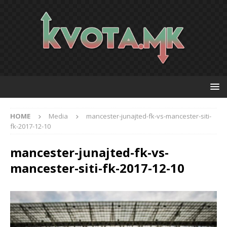
HOME
Media
mancester-junajted-fk-vs-mancester-siti-
fk-2017-12-10
mancester-junajted-fk-vs-
mancester-siti-fk-2017-12-10