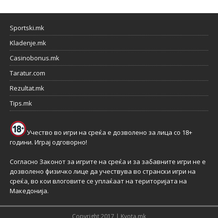
Sportski.mk
Kladenje.mk
Casinobonus.mk
Taratur.com
Rezultat.mk
Tips.mk
Учество во игри на среќа е дозволено за лица со 18+
години. Играј одговорно!
Согласно Законот за игрите на среќа и за забавните игри не е
дозволено физичко лице да учествува во странски игри на
среќа, во кои влоговите се уплаќаат на територијата на
Македонија.
Copyright 2017 | Kvota.mk