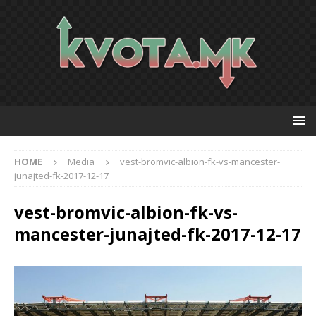
HOME
Media
vest-bromvic-albion-fk-vs-mancester-
junajted-fk-2017-12-17
vest-bromvic-albion-fk-vs-
mancester-junajted-fk-2017-12-17