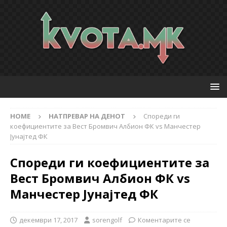
HOME
НАТПРЕВАР НА ДЕНОТ
Спореди ги
коефициентите за Вест Бромвич Албион ФК vs Манчестер
Јунајтед ФК
Спореди ги коефициентите за
Вест Бромвич Албион ФК vs
Манчестер Јунајтед ФК
декември 17, 2017
sorengolf
Коментарите се