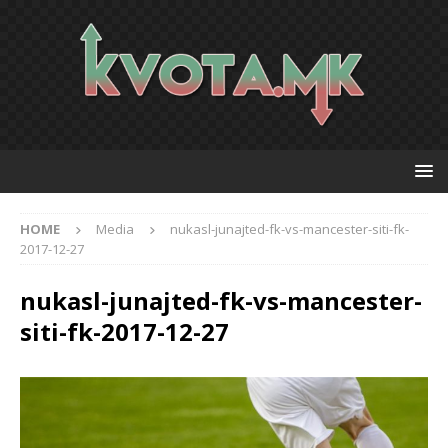
HOME
Media
nukasl-junajted-fk-vs-mancester-siti-fk-
2017-12-27
nukasl-junajted-fk-vs-mancester-
siti-fk-2017-12-27