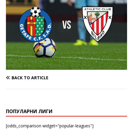
BACK TO ARTICLE
ПОПУЛАРНИ ЛИГИ
[odds_comparison widget="popular-leagues"]