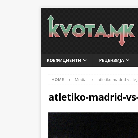
КОЕФИЦИЕНТИ
РЕЦЕНЗИЈА
HOME
Media
atletiko-madrid-vs-l
atletiko-madrid-vs