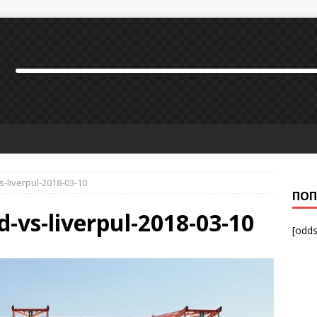
-liverpul-2018-03-10
ПОП
-vs-liverpul-2018-03-10
[odds