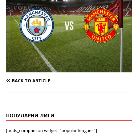
BACK TO ARTICLE
ПОПУЛАРНИ ЛИГИ
[odds_comparison widget="popular-leagues"]