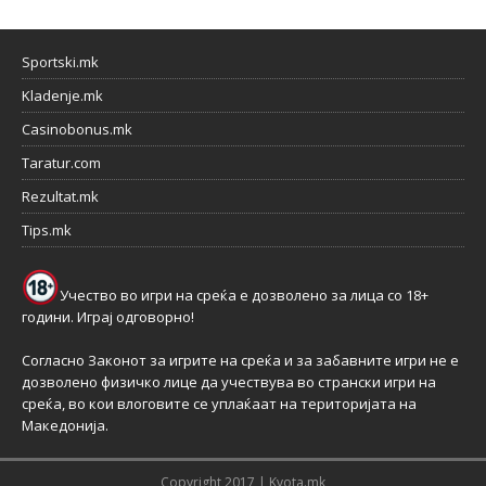
Sportski.mk
Kladenje.mk
Casinobonus.mk
Taratur.com
Rezultat.mk
Tips.mk
Учество во игри на среќа е дозволено за лица со 18+
години. Играј одговорно!
Согласно Законот за игрите на среќа и за забавните игри не е
дозволено физичко лице да учествува во странски игри на
среќа, во кои влоговите се уплаќаат на територијата на
Македонија.
Copyright 2017 | Kvota.mk