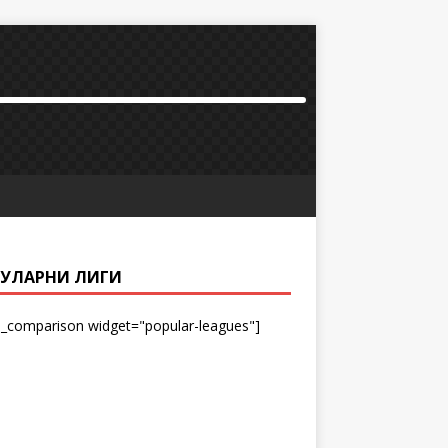
УЛАРНИ ЛИГИ
_comparison widget="popular-leagues"]