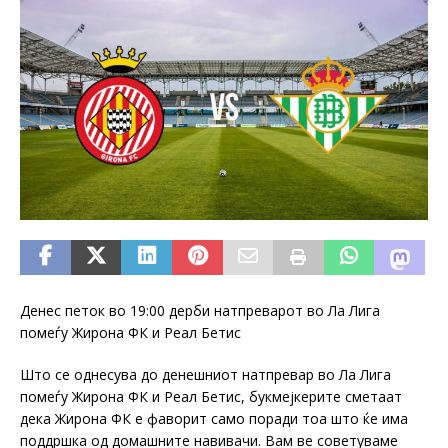
Денес петок во 19:00 дерби натпреварот во Ла Лига
помеѓу Жирона ФК и Реал Бетис
Што се однесува до денешниот натпревар во Ла Лига
помеѓу Жирона ФК и Реал Бетис, букмејкерите сметаат
дека Жирона ФК е фаворит само поради тоа што ќе има
поддршка од домашните навивачи. Вам ве советуваме