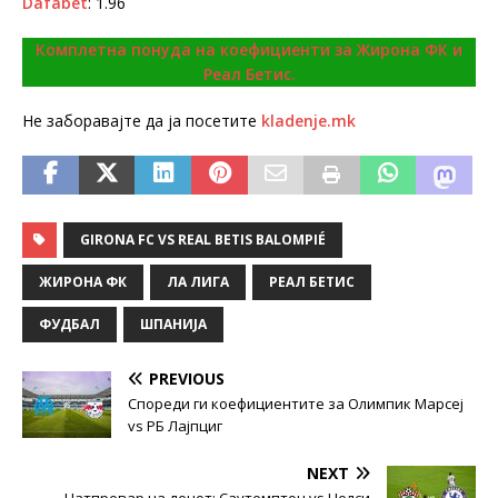
Dafabet
: 1.96
Комплетна понуда на коефициенти за Жирона ФК и
Реал Бетис.
Не заборавајте да ја посетите
kladenje.mk
GIRONA FC VS REAL BETIS BALOMPIÉ
ЖИРОНА ФК
ЛА ЛИГА
РЕАЛ БЕТИС
ФУДБАЛ
ШПАНИЈА
PREVIOUS
Спореди ги коефициентите за Олимпик Марсеј
vs РБ Лајпциг
NEXT