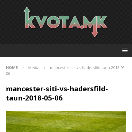
HOME
Media
mancester-siti-vs-hadersfild-taun-2018-05-
06
mancester-siti-vs-hadersfild-
taun-2018-05-06