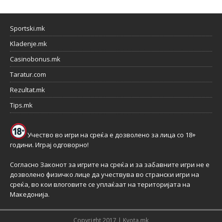
Sportski.mk
Kladenje.mk
Casinobonus.mk
Taratur.com
Rezultat.mk
Tips.mk
Учество во игри на среќа е дозволено за лица со 18+
години. Играј одговорно!
Согласно Законот за игрите на среќа и за забавните игри не е
дозволено физичко лице да учествува во странски игри на
среќа, во кои влоговите се уплаќаат на територијата на
Македонија.
Copyright 2017 | Kvota.mk