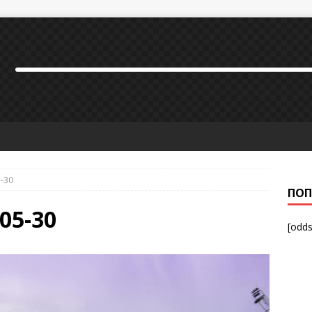
5-30
ПОП
-05-30
[odds