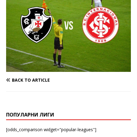
BACK TO ARTICLE
ПОПУЛАРНИ ЛИГИ
[odds_comparison widget="popular-leagues"]