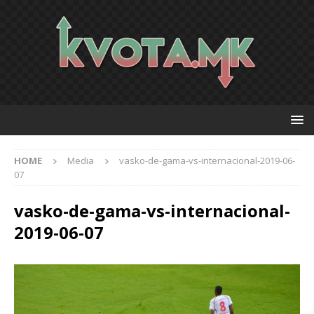
HOME
Media
vasko-de-gama-vs-internacional-2019-06-
07
vasko-de-gama-vs-internacional-
2019-06-07