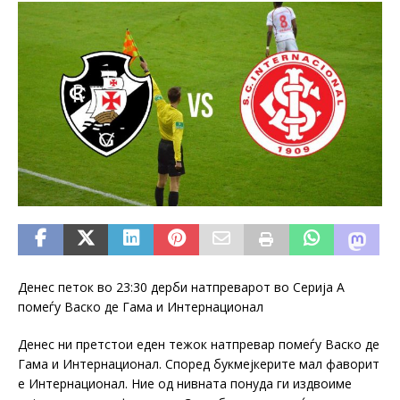
Денес петок во 23:30 дерби натпреварот во Серија А
помеѓу Васко де Гама и Интернационал
Денес ни претстои еден тежок натпревар помеѓу Васко де
Гама и Интернационал. Според букмејкерите мал фаворит
е Интернационал. Ние од нивната понуда ги издвоиме