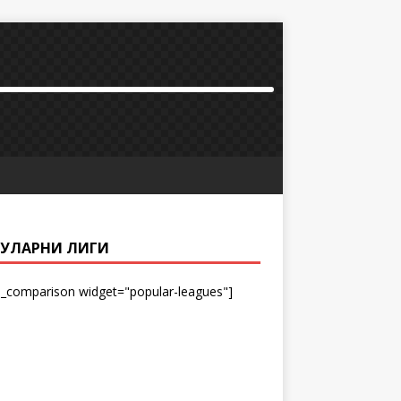
УЛАРНИ ЛИГИ
_comparison widget="popular-leagues"]