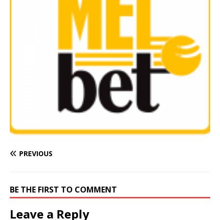
PREVIOUS
BE THE FIRST TO COMMENT
Leave a Reply