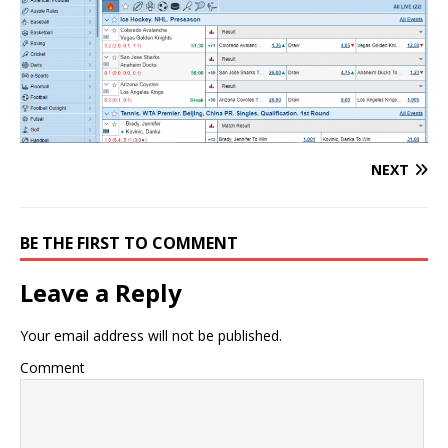
NEXT
BE THE FIRST TO COMMENT
Leave a Reply
Your email address will not be published.
Comment