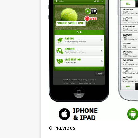
PREVIOUS