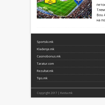
петок
Тлем
Bou A
на по
Sportski.mk
Kladenje.mk
Casinobonus.mk
Taratur.com
Rezultat.mk
Tips.mk
Copyright 2017 | Kvota.mk