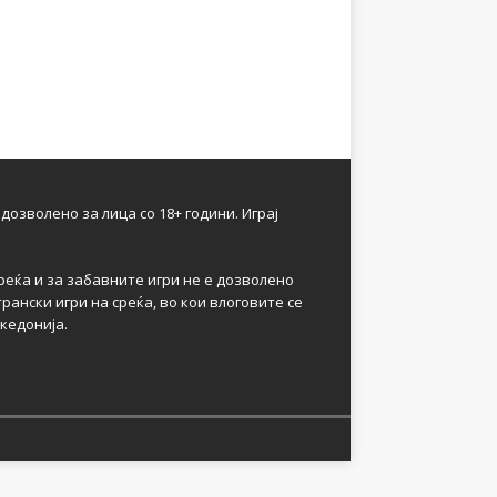
 дозволено за лица со 18+ години. Играј
реќа и за забавните игри не е дозволено
рански игри на среќа, во кои влоговите се
кедонија.