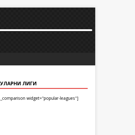
УЛАРНИ ЛИГИ
_comparison widget="popular-leagues"]