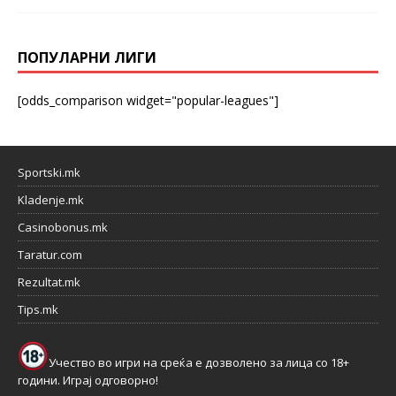
ПОПУЛАРНИ ЛИГИ
[odds_comparison widget="popular-leagues"]
Sportski.mk
Kladenje.mk
Casinobonus.mk
Taratur.com
Rezultat.mk
Tips.mk
Учество во игри на среќа е дозволено за лица со 18+
години. Играј одговорно!