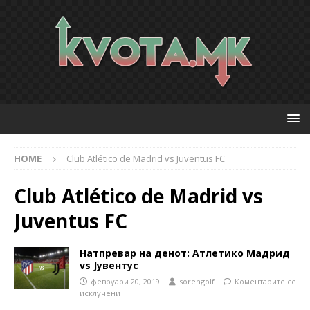
HOME
Club Atlético de Madrid vs Juventus FC
Club Atlético de Madrid vs
Juventus FC
Натпревар на денот: Атлетико Мадрид
vs Јувентус
февруари 20, 2019
sorengolf
Коментарите се
исклучени