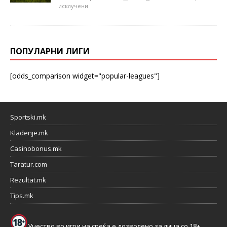
исклучени
ПОПУЛАРНИ ЛИГИ
[odds_comparison widget="popular-leagues"]
Sportski.mk
Kladenje.mk
Casinobonus.mk
Taratur.com
Rezultat.mk
Tips.mk
Учество во игри на среќа е дозволено за лица со 18+