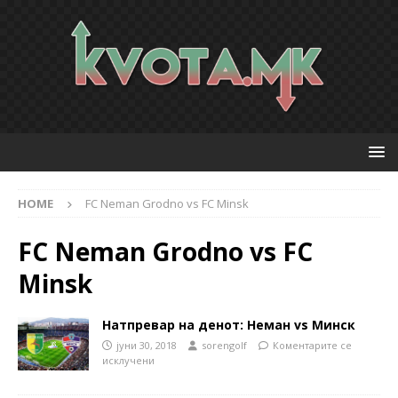
HOME
FC Neman Grodno vs FC Minsk
FC Neman Grodno vs FC
Minsk
Натпревар на денот: Неман vs Минск
јуни 30, 2018
sorengolf
Коментарите се
исклучени