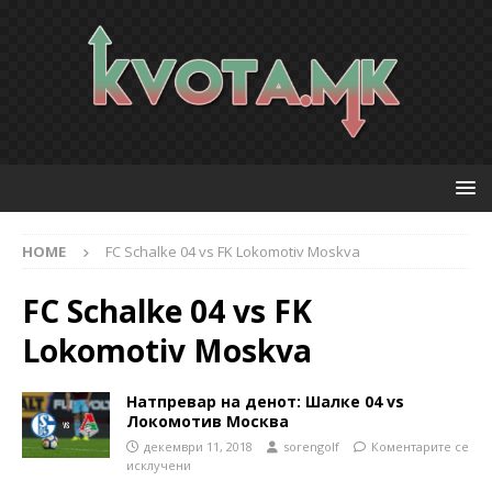
HOME
FC Schalke 04 vs FK Lokomotiv Moskva
FC Schalke 04 vs FK
Lokomotiv Moskva
Натпревар на денот: Шалке 04 vs
Локомотив Москва
декември 11, 2018
sorengolf
Коментарите се
исклучени