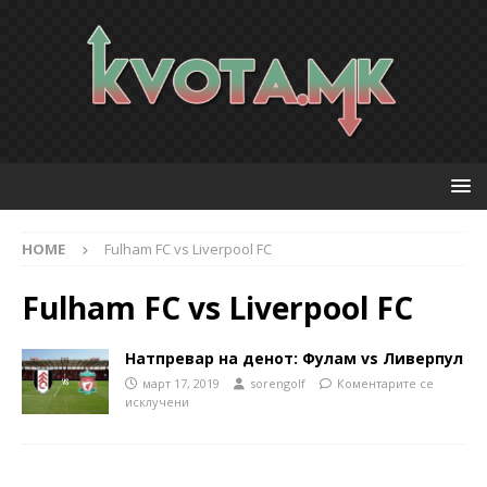
HOME
Fulham FC vs Liverpool FC
Fulham FC vs Liverpool FC
Натпревар на денот: Фулам vs Ливерпул
март 17, 2019
sorengolf
Коментарите се
исклучени