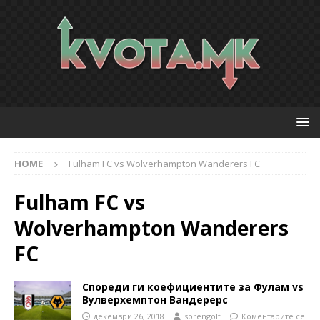
HOME
Fulham FC vs Wolverhampton Wanderers FC
Fulham FC vs
Wolverhampton Wanderers
FC
Спореди ги коефициентите за Фулам vs
Вулверхемптон Вандерерс
декември 26, 2018
sorengolf
Коментарите се