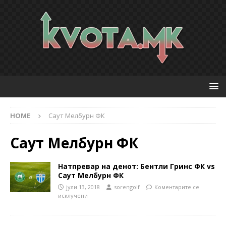
HOME
Саут Мелбурн ФК
Саут Мелбурн ФК
Натпревар на денот: Бентли Гринс ФК vs
Саут Мелбурн ФК
јули 13, 2018
sorengolf
Коментарите се
исклучени