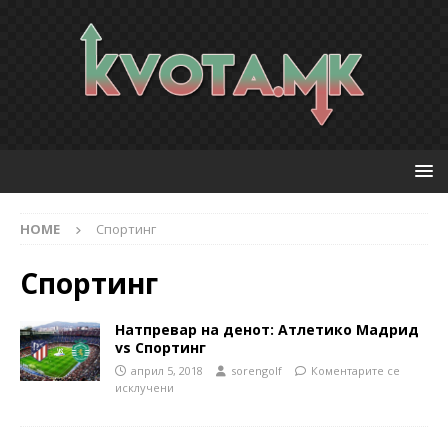
HOME
Спортинг
Спортинг
Натпревар на денот: Атлетико Мадрид
vs Спортинг
април 5, 2018
sorengolf
Коментарите се
исклучени