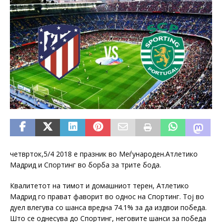
четврток,5/4 2018 е празник во Меѓународен.Атлетико
Мадрид и Спортинг во борба за трите бода.
Квалитетот на тимот и домашниот терен, Атлетико
Мадрид го прават фаворит во однос на Спортинг. Тој во
дуел влегува со шанса вредна 74.1% за да издвои победа.
Што се однесува до Спортинг, неговите шанси за победа