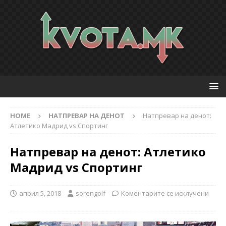
HOME
НАТПРЕВАР НА ДЕНОТ
Натпревар на денот:
Атлетико Мадрид vs Спортинг
Натпревар на денот: Атлетико
Мадрид vs Спортинг
април 5, 2018
sorengolf
Коментарите се исклучени