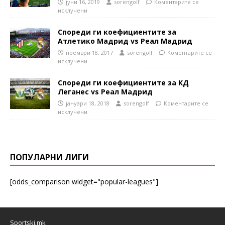
јуни 16, 2019
sorengolf
Коментарите се
исклучени
Спореди ги коефициентите за
Атлетико Мадрид vs Реал Мадрид
ноември 18, 2017
sorengolf
Коментарите се
исклучени
Спореди ги коефициентите за КД
Леганес vs Реал Мадрид
јануари 18, 2018
sorengolf
Коментарите се
исклучени
ПОПУЛАРНИ ЛИГИ
[odds_comparison widget="popular-leagues"]
Sportski.mk