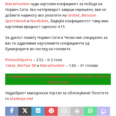
Marathonbet
нуди најголем коефициент за победа на
Норвич Сити. Ако натпреварот заврши нерешено, вие ке
добиете најмногу ако уплатите на
Unibet
,
Betsson
Sportsbook
и
Nordicbet
, бидејќи коефициентот таму има
најголема вредност односно 4.15.
За дуелот помеѓу Норвич Сити и Челзи ние специјално за
вас ги одделивме најголемите коефициенти од
букмејкерите во поглед на головите.
PinnacleSports
– 2.52 – 0-2 гола
1xbet
,
Betfair SB
и
Marathonbet
– 1.60 – 3+ голови
Коефициенти за натпреварот помеѓу Норвич Сити и
Челзи тука!
Најдобриот македонски портал за обложувачи! Посетете
го
kladenje.mk
!