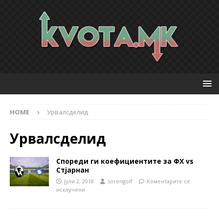
HOME
Урвалсделид
Урвалсделид
Спореди ги коефициентите за ФХ vs
Стјарнан
јули 2, 2018
sorengolf
Коментарите се
исклучени