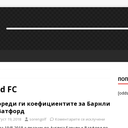
ПОП
rd FC
[odds
ореди ги коефициентите за Барнли
 Ватфорд
густ 19, 2018
sorengolf
Коментарите се исклучени
ла,19/8 2018 е празник во Англија.Барнли и Ватфорд во