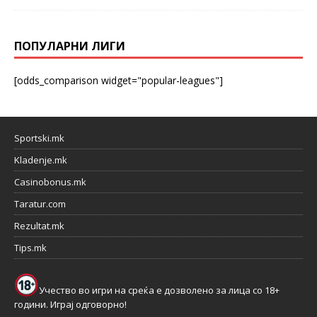
ПОПУЛАРНИ ЛИГИ
[odds_comparison widget="popular-leagues"]
Sportski.mk
Kladenje.mk
Casinobonus.mk
Taratur.com
Rezultat.mk
Tips.mk
Учество во игри на среќа е дозволено за лица со 18+
години. Играј одговорно!