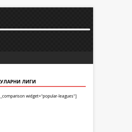
УЛАРНИ ЛИГИ
_comparison widget="popular-leagues"]