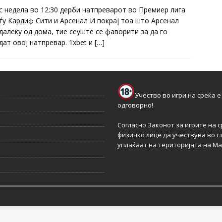
с недела во 12:30 дерби натпреварот во Премиер лига
ѓу Кардиф Сити и Арсенал И покрај тоа што Арсенал
далеку од дома, тие сеуште се фаворити за да го
дат овој натпревар. 1xbet и
[…]
Учество во игри на среќа е
одговорно!
Согласно Законот за игрите на с
физичко лице да учествува во ст
уплаќаат на територијата на Ма