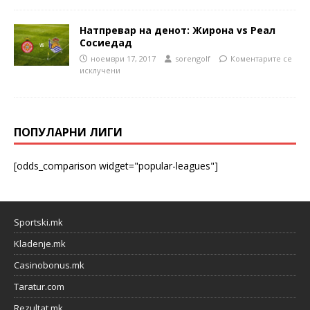
Натпревар на денот: Жирона vs Реал
Сосиедад
ноември 17, 2017
sorengolf
Коментарите се
исклучени
ПОПУЛАРНИ ЛИГИ
[odds_comparison widget="popular-leagues"]
Sportski.mk
Kladenje.mk
Casinobonus.mk
Taratur.com
Rezultat.mk