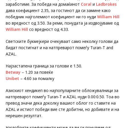
заработиме. За победа на домаќинот
Coral
и
Ladbrokes
дава коефициент 2.35, за гостинот да си замине како
победник најголемиот коефициент ни го нуди
William Hill
во вредност од 3.50. За реми, понудата ја издвојуваме од
William Hill
со вредност од 4.33.
Светските букмејкери очекуваат само неколку голови да
бидат постигнат и на натпреварот помеѓу Turan-T and
AZAL.
Најзастапена граница за голови е 1.50.
Betway
– 1.20 за повеќе
Unibet
– 4.60 за помалку
Азискиот хендикеп во најпопуларните обложувалници за
натпреварот помеѓу Turan-T и AZAL нуди 0.00:0.50. Тоа во
превод значи дека доколку вашиот облог го ставите на
AZAL и истиот победи вие сте добитни, но добивате и на
нерешен резултат.
Најдобрите коефициенти може да ви ги понудиме од: