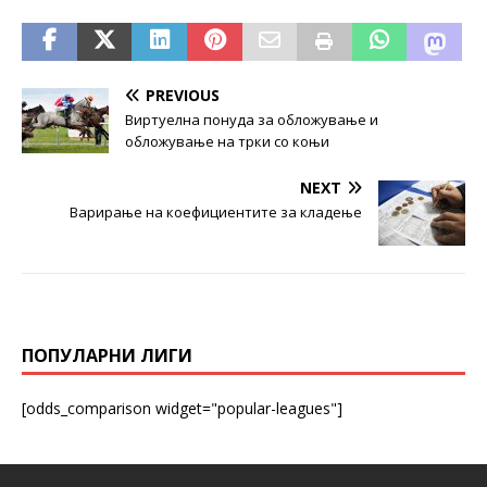
PREVIOUS
Виртуелна понуда за обложување и
обложување на трки со коњи
NEXT
Варирање на коефициентите за кладење
ПОПУЛАРНИ ЛИГИ
[odds_comparison widget="popular-leagues"]