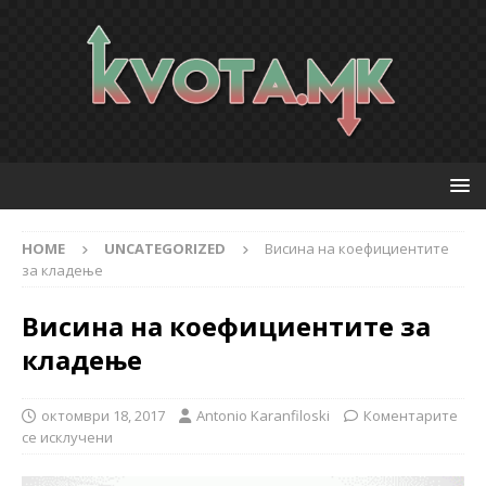
HOME
UNCATEGORIZED
Висина на коефициентите
за кладење
Висина на коефициентите за
кладење
октомври 18, 2017
Antonio Karanfiloski
Коментарите
се исклучени