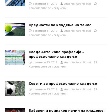
октомври 31, 2017
Antonio Karanfiloski
Коментарите се исклучени
Предности во кладење на тенис
октомври 31, 2017
Antonio Karanfiloski
Коментарите се исклучени
Кладењето како професија –
професионално кладење
октомври 25, 2017
Antonio Karanfiloski
Коментарите се исклучени
Совети за професионално кладење
октомври 25, 2017
Antonio Karanfiloski
Коментарите се исклучени
Забавен и поинаков начин на кладење: