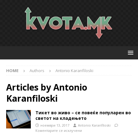
HOME
Authors
Antonio Karanfiloski
Articles by
Antonio
Karanfiloski
Тикет во живо – се повеќе популарен во
светот на кладењето
ноември 13, 2017
Antonio Karanfiloski
Коментарите се исклучени