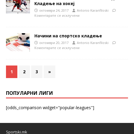
Кладење на хокеј
октомври 24, 2017
Antonio Karanfiloski
Коментарите се исклучени
Начини на спортско кладење
октомври 20, 2017
Antonio Karanfiloski
Коментарите се исклучени
1
2
3
»
ПОПУЛАРНИ ЛИГИ
[odds_comparison widget="popular-leagues"]
Sportski.mk