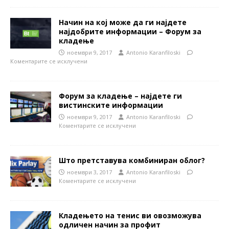
Начин на кој може да ги најдете
најдобрите информации – Форум за
кладење
ноември 9, 2017
Antonio Karanfiloski
Коментарите се исклучени
Форум за кладење – најдете ги
вистинските информации
ноември 9, 2017
Antonio Karanfiloski
Коментарите се исклучени
Што претставува комбиниран облог?
ноември 3, 2017
Antonio Karanfiloski
Коментарите се исклучени
Кладењето на тенис ви овозможува
одличен начин за профит