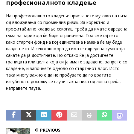
професионалното кладење
На професионалното кладење пристапете му како на низа
од вложувања со променлив ризик. За коректно и
профитабилно кладење секогаш треба да имате одредена
сума на пари која ќе биде ограничена. Тоа сметајте го
како стартен фонд на кој единствена намена ќе му биде
кладењето. И секогаш мора да имате одредена сума која
сакате да ја достигнете. Но откако ќе ја достигнете
границата или целта која си ја имате зададено, запрете со
кладење, и започнете одново со стартниот влог. Исто
така многу важно е да не пробувате да го вратите
изгубеното доколку се случи таква низа од лоша среќа,
направете пауза.
PREVIOUS