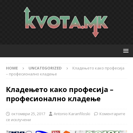
HOME
UNCATEGORIZED
Кладењето како професија
– професионално кладење
Кладењето како професија –
професионално кладење
октомври 25, 2017
Antonio Karanfiloski
Коментарите
се исклучени