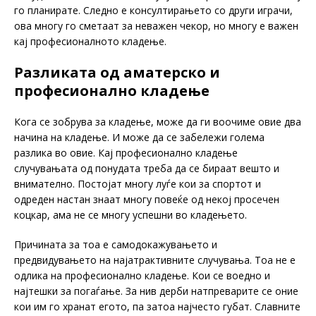
го планирате. Следно е консултирањето со други играчи,
ова многу го сметаат за неважен чекор, но многу е важен
кај професионалното кладење.
Разликата од аматерско и
професионално кладење
Кога се зобрува за кладење, може да ги воочиме овие два
начина на кладење. И може да се забележи голема
разлика во овие. Кај професионално кладење
случувањата од понудата треба да се бираат вешто и
внимателно. Постојат многу луѓе кои за спортот и
одреден настан знаат многу повеќе од некој просечен
коцкар, ама не се многу успешни во кладењето.
Причината за тоа е самодокажувањето и
предвидувањето на најатрактивните случувања. Тоа не е
одлика на професионално кладење. Кои се воедно и
најтешки за погаѓање. За нив дерби натпреварите се оние
кои им го хранат егото, па затоа најчесто губат. Славните