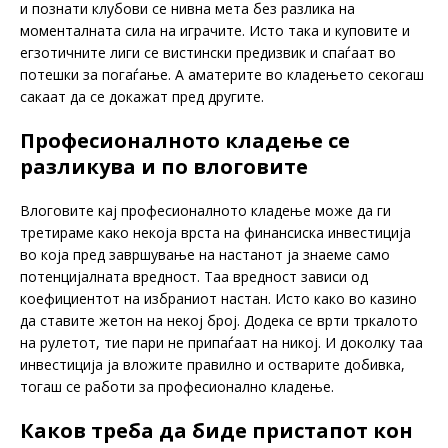
и познати клубови се нивна мета без разлика на
моменталната сила на играчите. Исто така и куповите и
егзотичните лиги се вистински предизвик и спаѓаат во
потешки за погаѓање. А аматерите во кладењето секогаш
сакаат да се докажат пред другите.
Професионалното кладење се
разликува и по влоговите
Влоговите кај професионалното кладење може да ги
третираме како некоја врста на финансиска инвестиција
во која пред завршување на настанот ја знаеме само
потенцијалната вредност. Таа вредност зависи од
коефициентот на избраниот настан. Исто како во казино
да ставите жетон на некој број. Додека се врти тркалото
на рулетот, тие пари не припаѓаат на никој. И доколку таа
инвестиција ја вложите правилно и остварите добивка,
тогаш се работи за професионално кладење.
Каков треба да биде пристапот кон