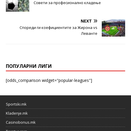
Совети за професионално кладење
NEXT
Спореди ги коефициентите за Жирона vs
Леванте
ПОПУЛАРНИ ЛИГИ
[odds_comparison widget="popular-leagues"]
Sportski.mk
Kladenje.mk
Casinobonus.mk