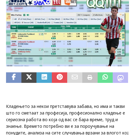
Кладењето за некои претставува забава, но има и такви
што го сметаат за професија, професионално кладење е
сериозна работа во која од вас се бара време, труд и
знаење. Времето потребно ви е за пороучување на
понудите, анализа на сите случувања врзани за влогот кој