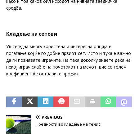
како и тоа каков бил исходот на нивната заедничка
средба.
Кладење на сетови
Уште една многу користена и интересна опција е
погаѓање кој ќе го добие првиот сет. Исто и тука е важно
да ги познавате играчите. Па така доколку знаете дека на
некој играч слаб е на почетокот на мечот, вие со голем
коефициент ќе остварите профит.
PREVIOUS
Предности во кладење на тенис