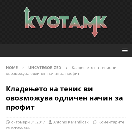
HOME
UNCATEGORIZED
Кладењето на тенис ви
овозможува одличен начин за профит
Кладењето на тенис ви
овозможува одличен начин за
профит
октомври 31, 2017
Antonio Karanfiloski
Коментарите
се исклучени