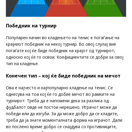
Победник на турнир
Популарен начин во кладењето на тенис е погаѓање на
крајниот победник на некој турнир. Во овој слулај вие
погаѓате кој ќе биде победник на крајот од турнирот,
односно кој ќе го освои. Коефициентите се добри за овој
тип на кладење.
Конечен тип – кој ќе биде победник на мечот
Ова е најчесто и најпопуларно кладење на тенис. Се
однесува на тоа кој ќе го добие мечот во рамките на
турнирот. Треба да е напомени дека за разлика од
фудбалот овде не постои нерешено. Играчот може да
победи или да изгуби. За да може добро да се кладите,
треба да ја знате моменталната форма на играчот. Дали
во послено време добро се снајдува со противниците,