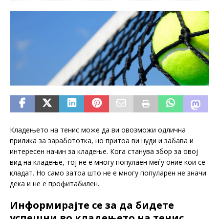
Кладењето на тенис може да ви овозможи одлична
прилика за заработотка, но притоа ви нуди и забава и
интересен начин за кладење. Кога станува збор за овој
вид на кладење, тој не е многу популаен меѓу оние кои се
кладат. Но само затоа што не е многу популарен не значи
дека и не е профитабилен.
Информирајте се за да бидете
успешни во кладењето на тенис