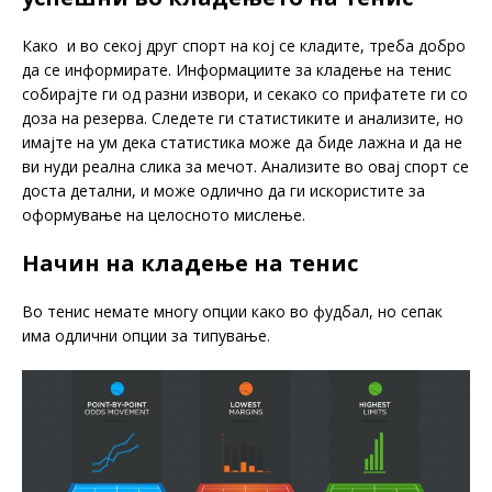
Како и во секој друг спорт на кој се кладите, треба добро
да се информирате. Информациите за кладење на тенис
собирајте ги од разни извори, и секако со прифатете ги со
доза на резерва. Следете ги статистиките и анализите, но
имајте на ум дека статистика може да биде лажна и да не
ви нуди реална слика за мечот. Анализите во овај спорт се
доста детални, и може одлично да ги искористите за
оформување на целосното мислење.
Начин на кладење на тенис
Во тенис немате многу опции како во фудбал, но сепак
има одлични опции за типување.