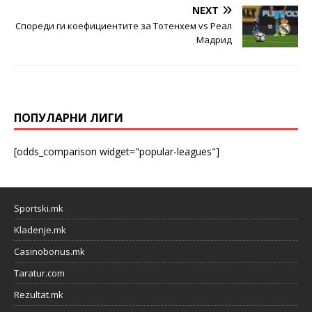
NEXT
Спореди ги коефициентите за Тотенхем vs Реал
Мадрид
ПОПУЛАРНИ ЛИГИ
[odds_comparison widget="popular-leagues"]
Sportski.mk
Kladenje.mk
Casinobonus.mk
Taratur.com
Rezultat.mk