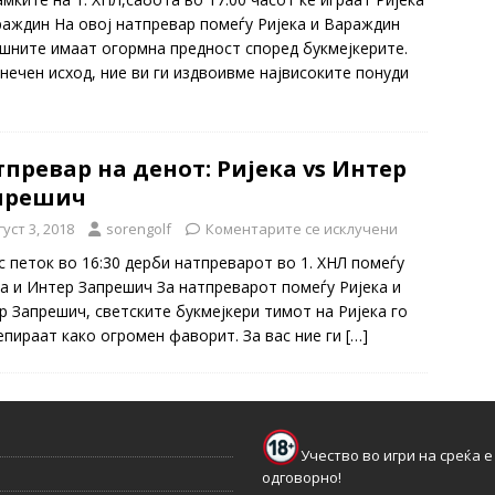
раждин На овој натпревар помеѓу Ријека и Вараждин
шните имаат огормна предност според букмејкерите.
онечен исход, ние ви ги издвоивме највисоките понуди
превар на денот: Ријека vs Интер
прешич
густ 3, 2018
sorengolf
Коментарите се исклучени
с петок во 16:30 дерби натпреварот во 1. ХНЛ помеѓу
ка и Интер Запрешич За натпреварот помеѓу Ријека и
р Запрешич, светските букмејкери тимот на Ријека го
епираат како огромен фаворит. За вас ние ги
[…]
Учество во игри на среќа е
одговорно!