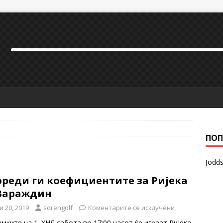
ПОП
[odds
ореди ги коефициентите за Ријека
 Вараждин
и 20, 2019
sorengolf
Коментарите се исклучени
мките на 1. ХНЛ,сабота во 17:00 часот ќе играат Ријека