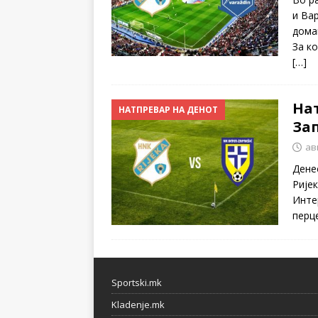
и Ва
дома
За к
[…]
Нат
НАТПРЕВАР НА ДЕНОТ
За
ав
Дене
Рије
Инте
перц
Sportski.mk
Kladenje.mk