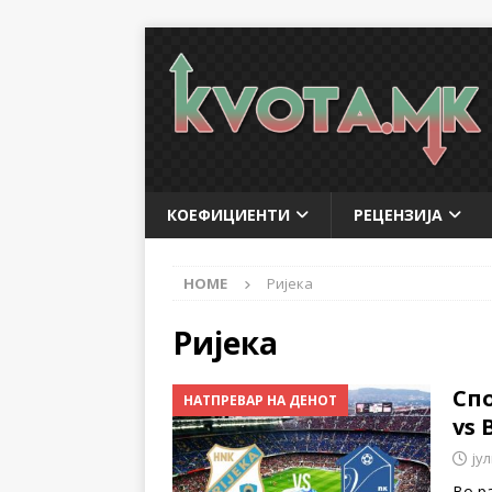
КОЕФИЦИЕНТИ
РЕЦЕНЗИЈА
HOME
Ријека
Ријека
Сп
НАТПРЕВАР НА ДЕНОТ
vs
јул
Во ра